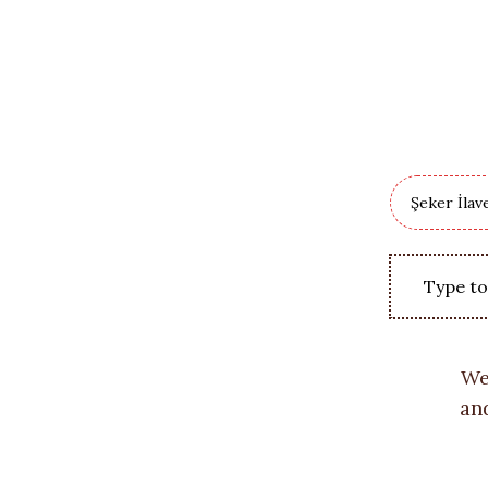
We
an