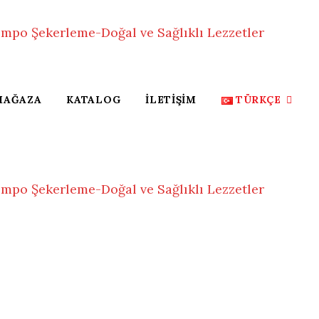
MAĞAZA
KATALOG
İLETIŞIM
TÜRKÇE