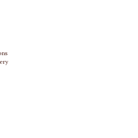
ons
ery