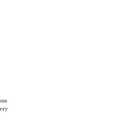
ons
ery